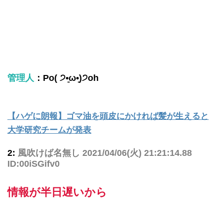
管理人
：Po( ੭•͈ω•͈)੭oh
【ハゲに朗報】ゴマ油を頭皮にかければ髪が生えると
大学研究チームが発表
2:
風吹けば名無し
2021/04/06(火) 21:21:14.88
ID:00iSGifv0
情報が半日遅いから