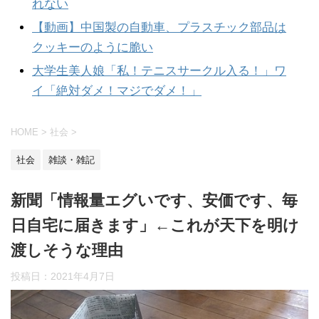
れない
【動画】中国製の自動車、プラスチック部品は
クッキーのように脆い
大学生美人娘「私！テニスサークル入る！」ワ
イ「絶対ダメ！マジでダメ！」
HOME
>
社会
>
社会
雑談・雑記
新聞「情報量エグいです、安価です、毎
日自宅に届きます」←これが天下を明け
渡しそうな理由
投稿日：
2021年4月7日