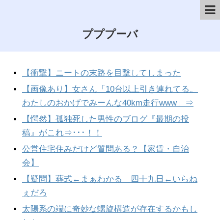
プププーバ
【衝撃】ニートの末路を目撃してしまった
【画像あり】女さん「10台以上引き連れてる。
わたしのおかげでみーんな40km走行www」⇒
【愕然】孤独死した男性のブログ『最期の投
稿』がこれ⇒･･･！！
公営住宅住みだけど質問ある？【家賃・自治
会】
【疑問】葬式←まぁわかる 四十九日←いらね
ぇだろ
太陽系の端に奇妙な螺旋構造が存在するかもし