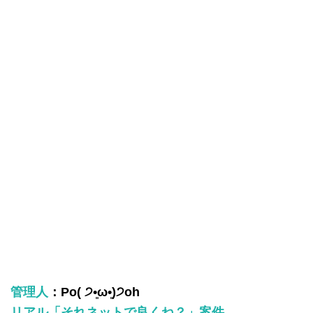
管理人
：Po( ੭•͈ω•͈)੭oh
リアル「それネットで良くね？」案件……