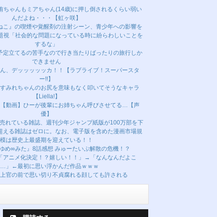
侑ちゃんもミアちゃん(14歳)に押し倒されるくらい弱い
んだよね・・・【虹ヶ咲】
ねこ』の喫煙や覚醒剤の注射シーン、青少年への影響を
問題視「社会的な問題になっている時に紛らわしいことを
するな」
予定立てるの苦手なので行き当たりばったりの旅行しか
できません
ん、デッッッッッカ！！【ラブライブ！スーパースタ
ー!!】
すみれちゃんのお尻を意味もなく叩いてそうなキャラ
【Liella!】
【動画】ひーが後輩にお姉ちゃん呼びさせてる…【声
優】
売れている雑誌、週刊少年ジャンプ紙版が100万部を下
超える雑誌はゼロに。なお、電子版を含めた漫画市場規
模は歴史上最盛期を迎えている！！
 ゆめ∞みた』8話感想 みゅーたいぷ解散の危機！？
「アニメ化決定！？嬉しい！！」→「なんなんだよこ
…」←最初に思い浮かんだ作品ｗｗｗ
上官の前で思い切り不貞腐れる顔しても許される