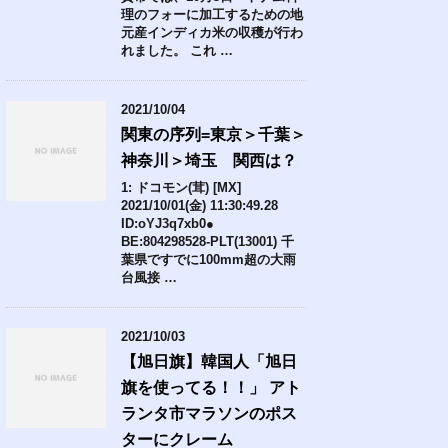
理のフォーに加工するための地
元産インディカ米の収穫が行わ
れました。 これ …
2021/10/04
関東の序列=東京＞千葉＞
神奈川＞埼玉 関西は？
1: ドコモン(茸) [MX]
2021/10/01(金) 11:30:49.28
ID:oYJ3q7xb0●
BE:804298528-PLT(13001) 千
葉県ですでに100mm超の大雨
台風接 …
2021/10/03
【旭日旗】韓国人「旭日
旗を使ってる！！」 アト
ランタ市マラソンのポス
ターにクレーム