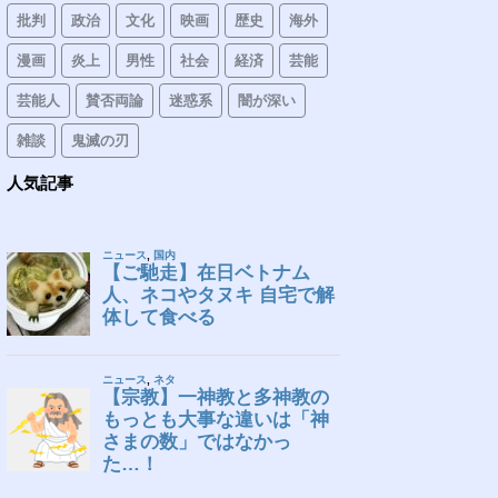
批判
政治
文化
映画
歴史
海外
漫画
炎上
男性
社会
経済
芸能
芸能人
賛否両論
迷惑系
闇が深い
雑談
鬼滅の刃
人気記事