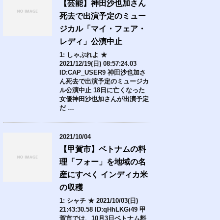
【芸能】神田沙也加さん
死去で出演予定のミュー
ジカル「マイ・フェア・
レディ」公演中止
1: しゃぶれよ ★
2021/12/19(日) 08:57:24.03
ID:CAP_USER9 神田沙也加さ
ん死去で出演予定のミュージカ
ル公演中止 18日に亡くなった
女優神田沙也加さんが出演予定
だ …
2021/10/04
【甲賀市】ベトナムの料
理「フォー」を地域の名
産にすべく インディカ米
の収穫
1: シャチ ★ 2021/10/03(日)
21:43:30.58 ID:qHhLKGi49 甲
賀市では、10月3日ベトナム料