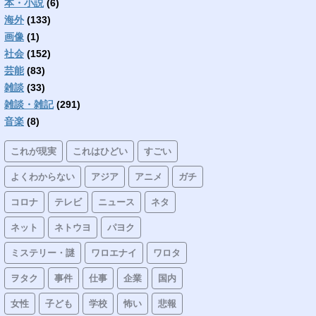
本・小説
(6)
海外
(133)
画像
(1)
社会
(152)
芸能
(83)
雑談
(33)
雑談・雑記
(291)
音楽
(8)
これが現実
これはひどい
すごい
よくわからない
アジア
アニメ
ガチ
コロナ
テレビ
ニュース
ネタ
ネット
ネトウヨ
パヨク
ミステリー・謎
ワロエナイ
ワロタ
ヲタク
事件
仕事
企業
国内
女性
子ども
学校
怖い
悲報