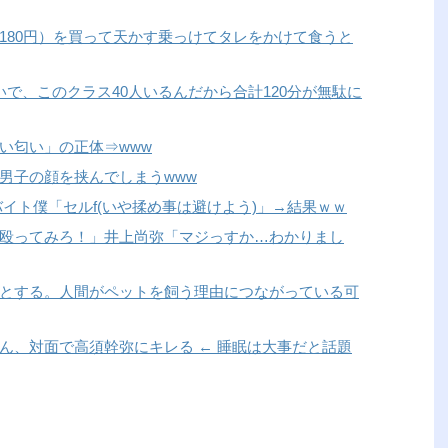
180円）を買って天かす乗っけてタレをかけて食うと
で、このクラス40人いるんだから合計120分が無駄に
い匂い」の正体⇒www
男子の顔を挟んでしまうwww
イト僕「セルf(いや揉め事は避けよう)」→結果ｗｗ
殴ってみろ！」井上尚弥「マジっすか…わかりまし
とする。人間がペットを飼う理由につながっている可
ん、対面で高須幹弥にキレる ← 睡眠は大事だと話題