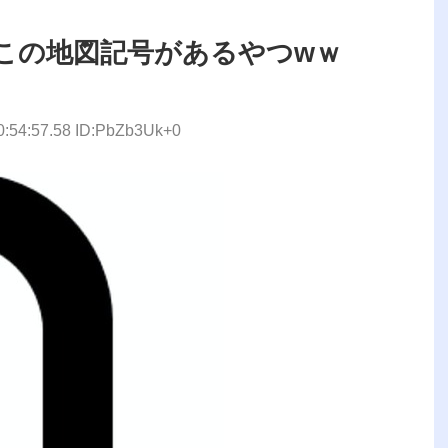
この地図記号があるやつwｗ
0:54:57.58 ID:PbZb3Uk+0