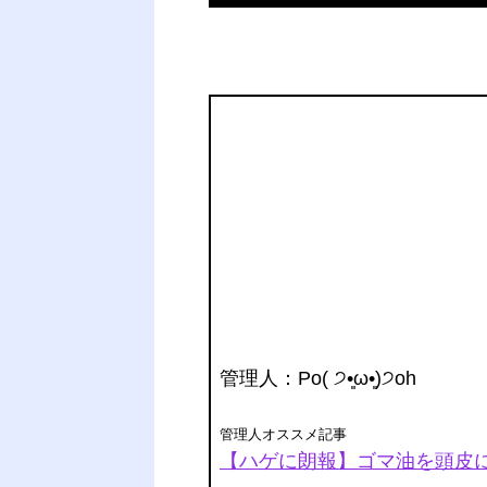
管理人
：Po( ੭•͈ω•͈)੭oh
管理人オススメ記事
【ハゲに朗報】ゴマ油を頭皮