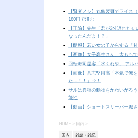
【賢者メシ】丸亀製麺でライス（
180円で済む
【正論】先生「君が3分遅れたせい
なったんだよ！？」
【朗報】若い女の子からする「甘
【画像】女子高生さん、太ももで
回転寿司屋客「水くれや」 アルバ
【画像】具志堅用高「本気で俺を
た…！！」⇒！
サルは異種の動物をかわいがろう
能性
【動画】ショートスリーパー堀さ
HOME
>
国内
>
国内
雑談・雑記