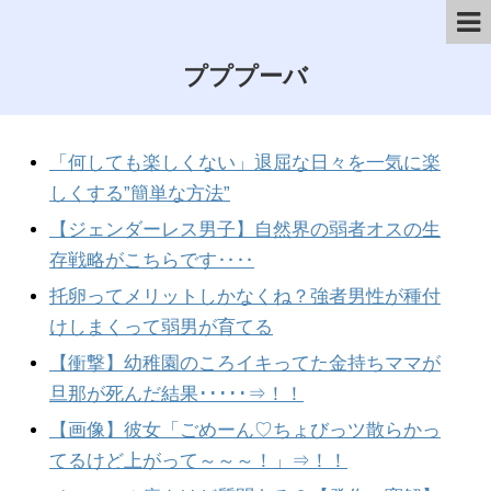
プププーバ
「何しても楽しくない」退屈な日々を一気に楽
しくする”簡単な方法”
【ジェンダーレス男子】自然界の弱者オスの生
存戦略がこちらです‥‥
托卵ってメリットしかなくね？強者男性が種付
けしまくって弱男が育てる
【衝撃】幼稚園のころイキってた金持ちママが
旦那が死んだ結果･････⇒！！
【画像】彼女「ごめーん♡ちょびっツ散らかっ
てるけど上がって～～～！」⇒！！