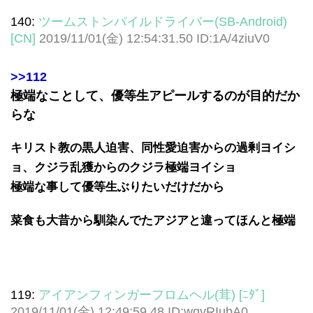
140:
ツームストンパイルドライバー(SB-Android)
[CN]
2019/11/01(金) 12:54:31.50 ID:1A/4ziuV0
>>112
極端なことして、優等生アピールするのが目的だか
らな
キリスト教の黒人迫害、同性愛迫害からの過剰ヨイシ
ョ、クジラ乱獲からのクジラ極端ヨイショ
極端な事して優等生ぶりたいだけだから
菜食も大昔から馴染んでたアジアと違ってほんと極端
119:
アイアンフィンガーフロムヘル(茸) [ﾆﾀﾞ]
2019/11/01(金) 12:49:59.48 ID:wqvRIubA0