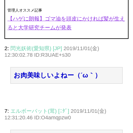
管理人オススメ記事
【ハゲに朗報】ゴマ油を頭皮にかければ髪が生え
ると大学研究チームが発表
2:
閃光妖術(愛知県) [JP]
2019/11/01(金)
12:30:02.78 ID:R3UAE+s30
お肉美味しいよねー（´ω｀）
7:
エルボーバット(茸) [ﾆﾀﾞ]
2019/11/01(金)
12:31:20.46 ID:O4amqpzw0