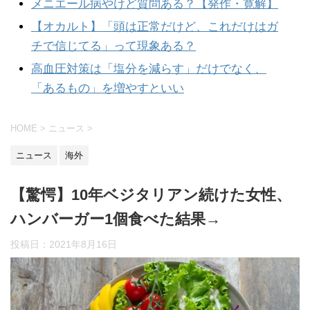
メニエール病やけど質問ある？【発作・寛解】
【オカルト】「頭は正常だけど、これだけはガ
チで信じてる」って現象ある？
高血圧対策は「塩分を減らす」だけでなく、
「あるもの」を増やすといい
HOME
>
ニュース
>
ニュース
海外
【驚愕】10年ベジタリアン続けた女性、
ハンバーガー1個食べた結果→
投稿日：
2021年8月16日