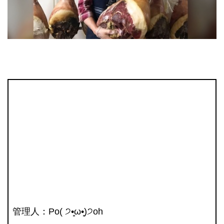
管理人
：Po( ੭•͈ω•͈)੭oh