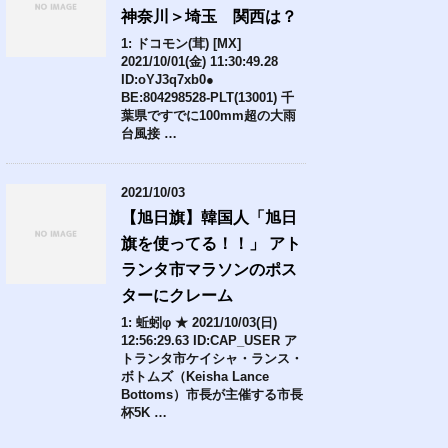
神奈川＞埼玉 関西は？
1: ドコモン(茸) [MX]
2021/10/01(金) 11:30:49.28
ID:oYJ3q7xb0●
BE:804298528-PLT(13001) 千
葉県ですでに100mm超の大雨
台風接 …
2021/10/03
【旭日旗】韓国人「旭日
旗を使ってる！！」 アト
ランタ市マラソンのポス
ターにクレーム
1: 蚯蚓φ ★ 2021/10/03(日)
12:56:29.63 ID:CAP_USER ア
トランタ市ケイシャ・ランス・
ボトムズ（Keisha Lance
Bottoms）市長が主催する市長
杯5K …