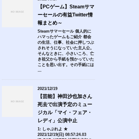
【PCゲーム】Steamサマ
ーセールの有益Twitter情
報まとめ～
Steamサマーセール 個人的に
ハマったゲームもご紹介 都会
の生活、仕事、社会に押しつぶ
されそうになっていた主人公。
そんなときに、小さいころ、亡
き祖父から手紙を預かっていた
ことを思い出す。その手紙には
…
2021/12/19
【芸能】神田沙也加さん
死去で出演予定のミュー
ジカル「マイ・フェア・
レディ」公演中止
1: しゃぶれよ ★
2021/12/19(日) 08:57:24.03