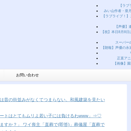
【ラブ
みい山作者・亜月
【ラブライブ！】
【声優】逢
【祝】本日8月8
スーパー
【朗報】声優の永
正直アニ
【画像】園
お問い合わせ
は昔の街並みがなくてつまらない。和風建築を見たい
スカートはとてもムリよ若い子には負けるわwww」⇒♡
ますか？」 ワイ喪主「直葬で(即答)」葬儀屋「直葬で