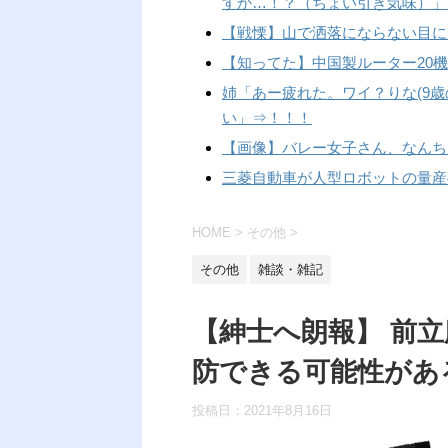
すか…！？（ちょい引き気味）」
【戦慄】山で洒落にならない目に
【知ってた】中国製ルーター20
姉「あー疲れた。ワイ？りな(9歳
い」⇒！！！
【画像】バレー女子さん、なんち
三菱自動車が人型ロボットの量産
HOME
>
その他
>
その他
雑談・雑記
【紳士へ朗報】 前立
防できる可能性があ
投稿日：
2021年8月16日