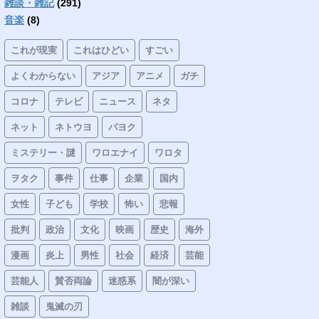
雑談・雑記
(291)
音楽
(8)
これが現実
これはひどい
すごい
よくわからない
アジア
アニメ
ガチ
コロナ
テレビ
ニュース
ネタ
ネット
ネトウヨ
パヨク
ミステリー・謎
ワロエナイ
ワロタ
ヲタク
事件
仕事
企業
国内
女性
子ども
学校
怖い
悲報
批判
政治
文化
映画
歴史
海外
漫画
炎上
男性
社会
経済
芸能
芸能人
賛否両論
迷惑系
闇が深い
雑談
鬼滅の刃