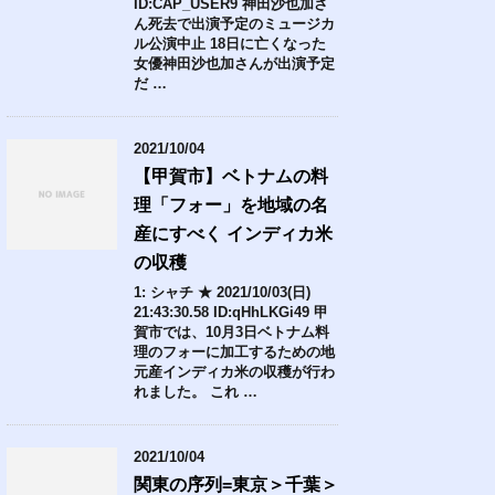
ID:CAP_USER9 神田沙也加さ
ん死去で出演予定のミュージカ
ル公演中止 18日に亡くなった
女優神田沙也加さんが出演予定
だ …
2021/10/04
【甲賀市】ベトナムの料
理「フォー」を地域の名
産にすべく インディカ米
の収穫
1: シャチ ★ 2021/10/03(日)
21:43:30.58 ID:qHhLKGi49 甲
賀市では、10月3日ベトナム料
理のフォーに加工するための地
元産インディカ米の収穫が行わ
れました。 これ …
2021/10/04
関東の序列=東京＞千葉＞