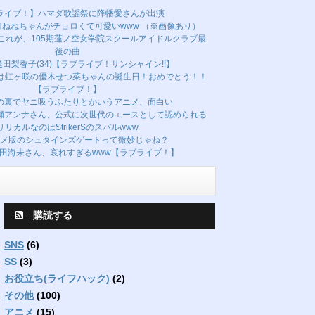
ライブ！】ハマダ歌謡祭に降幡愛さんが出演
ねねちゃんがチョロくて可愛いwww （※画像あり）
これが、105期蓮ノ空女学院スクールアイドルクラブ最
後の曲
田梨香子(34)【ラブライブ！サンシャイン!!】
日は虹ヶ咲の優木せつ菜ちゃんの誕生日！おめでとう！！
【ラブライブ！】
の裏でヤニ吸うふたりとかいうアニメ、面白い
瀬アンナさん、公式に次世代のエースとして認められる
リリカルなのはStrikerSのスバルwww
メ版のシュタインズゲートって微妙じゃね？
田海未さん、哀れすぎるwww【ラブライブ！】
購読する
SNS
(6)
SS
(3)
お役立ち(ライフハック)
(2)
その他
(100)
アニメ
(15)