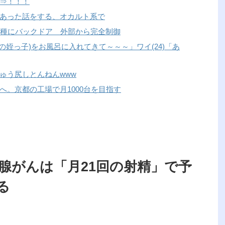
⇒！！！
あった話をする、オカルト系で
機種にバックドア 外部から完全制御
の姪っ子)をお風呂に入れてきて～～～」ワイ(24)「あ
ゅう尻しとんねんwww
へ。京都の工場で月1000台を目指す
腺がんは「月21回の射精」で予
る