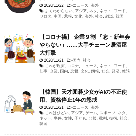
2020/11/22
-
ニュース
,
海外
よくわからない
,
アジア
,
ネタ
,
ネット
,
フード
,
ワロタ
,
中国
,
悲報
,
文化
,
海外
,
社会
,
雑談
,
韓国
【コロナ禍】 企業９割 「忘・新年会
やらない」……大手チェーン居酒屋
大打撃
2020/11/21
-
国内
,
社会
これが現実
,
コロナ
,
ニュース
,
ネット
,
フード
,
仕事
,
企業
,
国内
,
悲報
,
文化
,
朗報
,
社会
,
経済
,
雑談
【韓国】天才囲碁少女がAIの不正使
用、資格停止1年の懲戒
2020/11/21
-
ニュース
,
海外
これはひどい
,
アジア
,
ゲーム
,
スポーツ
,
ネタ
,
ネット
,
事件
,
女性
,
子ども
,
悲報
,
批判
,
技術
,
社会
,
韓国