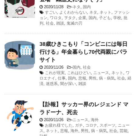
2020/11/28
-
ネタ
,
国内
すごい
,
よくわからない
,
ネタ
,
ネット
,
ファッシ
ョン
,
ワロタ
,
ヲタク
,
企業
,
国内
,
子ども
,
学校
,
批
判
,
社会
,
雑談
,
鬼滅の刃
38歳ひきこもり「コンビニには毎日
行ける」年金暮らし70代両親にパラ
サイト
2020/11/26
-
国内
,
社会
これが現実
,
これはひどい
,
ニュース
,
ネット
,
ワ
ロエナイ
,
仕事
,
国内
,
悲報
,
男性
,
病・病気
,
社会
,
経
済
,
迷惑系
,
闇が深い
,
雑談
【訃報】サッカー界のレジェンド マ
ラドーナ、死去
2020/11/26
-
ニュース
,
海外
お疲れ様でした
,
ガチ
,
コロナ
,
スポーツ
,
ニュー
ス
,
ネット
,
悲報
,
海外
,
男性
,
病・病気
,
社会
,
芸能
,