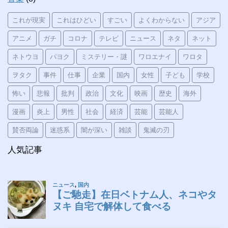
これが現実
これはひどい
すごい
よくわからない
アジア
アニメ
ガチ
コロナ
テレビ
ニュース
ネタ
ネット
ネトウヨ
パヨク
ミステリー・謎
ワロエナイ
ワロタ
ヲタク
事件
仕事
企業
国内
女性
子ども
学校
怖い
悲報
批判
政治
文化
映画
歴史
海外
漫画
炎上
男性
社会
経済
芸能
芸能人
賛否両論
迷惑系
闇が深い
雑談
鬼滅の刃
人気記事