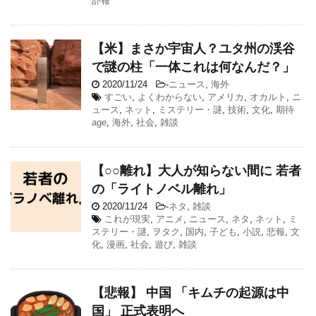
訃報
【米】まさか宇宙人？ユタ州の渓谷
で謎の柱「一体これは何なんだ？」
2020/11/24
-
ニュース
,
海外
すごい
,
よくわからない
,
アメリカ
,
オカルト
,
ニ
ュース
,
ネット
,
ミステリー・謎
,
技術
,
文化
,
期待
age
,
海外
,
社会
,
雑談
【○○離れ】大人が知らない間に 若者
の「ライトノベル離れ」
2020/11/24
-
ネタ
,
雑談
これが現実
,
アニメ
,
ニュース
,
ネタ
,
ネット
,
ミ
ステリー・謎
,
ヲタク
,
国内
,
子ども
,
小説
,
悲報
,
文
化
,
漫画
,
社会
,
遊び
,
雑談
【悲報】 中国 「キムチの起源は中
国」 正式表明へ