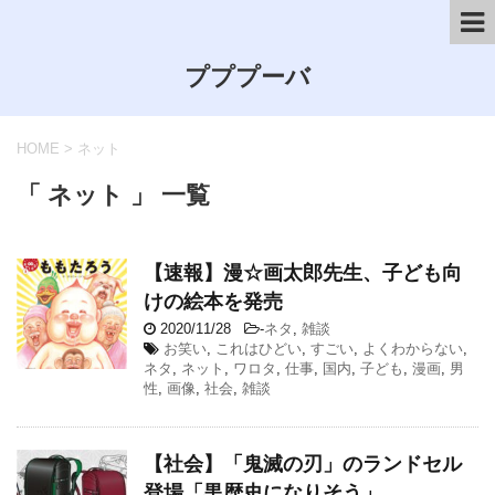
プププーバ
HOME
>
ネット
「 ネット 」 一覧
【速報】漫☆画太郎先生、子ども向
けの絵本を発売
2020/11/28
-
ネタ
,
雑談
お笑い
,
これはひどい
,
すごい
,
よくわからない
,
ネタ
,
ネット
,
ワロタ
,
仕事
,
国内
,
子ども
,
漫画
,
男
性
,
画像
,
社会
,
雑談
【社会】「鬼滅の刃」のランドセル
登場「黒歴史になりそう」