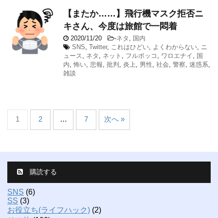
【またか……】飛行機マスク拒否ニ
キさん、今度は旅館で一悶着
2020/11/20
-
ネタ
,
国内
SNS
,
Twitter
,
これはひどい
,
よくわからない
,
ニ
ュース
,
ネタ
,
ネット
,
フルボッコ
,
ワロエナイ
,
国
内
,
怖い
,
悲報
,
批判
,
炎上
,
男性
,
社会
,
警察
,
迷惑系
,
雑談
1
2
…
7
次へ »
購読する
SNS
(6)
SS
(3)
お役立ち(ライフハック)
(2)