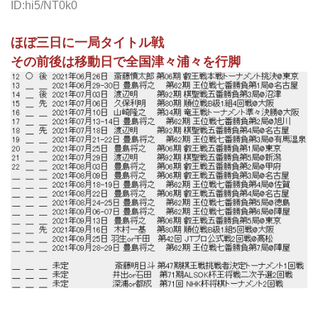
ID:hi5/NT0k0
ほぼ三日に一局タイトル戦
その前後は移動日で全国津々浦々を行脚