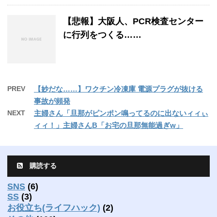
【悲報】大阪人、PCR検査センター
に行列をつくる……
PREV
【妙だな……】ワクチン冷凍庫 電源プラグが抜ける
事故が頻発
NEXT
主婦さん「旦那がピンポン鳴ってるのに出ないィィぃ
ィィ！」主婦さんB「お宅の旦那無能過ぎw」
購読する
SNS
(6)
SS
(3)
お役立ち(ライフハック)
(2)