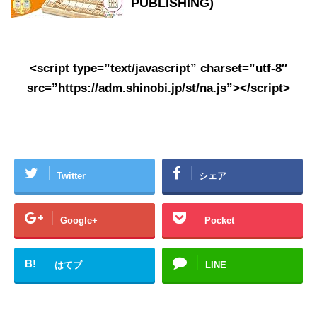
PUBLISHING)
<script type=”text/javascript” charset=”utf-8″
src=”https://adm.shinobi.jp/st/na.js”></script>
Twitter
シェア
Google+
Pocket
B!
はてブ
LINE