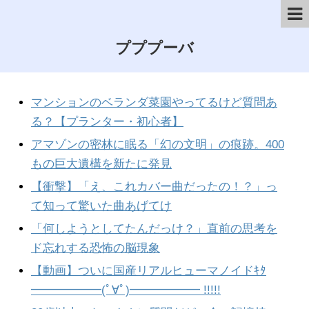
プププーバ
マンションのベランダ菜園やってるけど質問あ
る？【プランター・初心者】
アマゾンの密林に眠る「幻の文明」の痕跡。400
もの巨大遺構を新たに発見
【衝撃】「え、これカバー曲だったの！？」っ
て知って驚いた曲あげてけ
「何しようとしてたんだっけ？」直前の思考を
ド忘れする恐怖の脳現象
【動画】ついに国産リアルヒューマノイドｷﾀ
━━━━━━(ﾟ∀ﾟ)━━━━━━ !!!!!