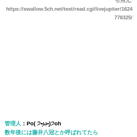
引用元:
https://swallow.5ch.net/test/read.cgi/livejupiter/1624
778325/
管理人
：Po( ੭•͈ω•͈)੭oh
数年後には藤井八冠とか呼ばれてたら