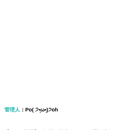
管理人
：Po( ੭•͈ω•͈)੭oh