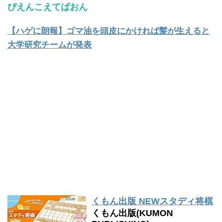
ぴえんこえてぱおん
【ハゲに朗報】ゴマ油を頭皮にかければ髪が生えると
大学研究チームが発表
くもん出版 NEWスタディ将棋
くもん出版(KUMON