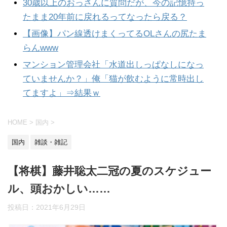
30歳以上のおっさんに質問だが、今の記憶持っ
たまま20年前に戻れるってなったら戻る？
【画像】パン線透けまくってるOLさんの尻たま
らんwww
マンション管理会社「水道出しっぱなしになっ
ていませんか？」俺「猫が飲むように常時出し
てますよ」⇒結果ｗ
HOME
>
国内
>
国内
雑談・雑記
【将棋】藤井聡太二冠の夏のスケジュー
ル、頭おかしい……
投稿日：
2021年6月29日