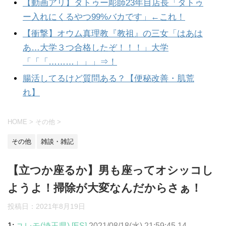
【動画アリ】タトゥー彫師23年目店長「タトゥ
ー入れにくるやつ99%バカです」←これ！
【衝撃】オウム真理教『教祖』の三女「はあは
あ…大学３つ合格したぞ！！！」大学
「「「………」」」⇒！
腸活してるけど質問ある？【便秘改善・肌荒
れ】
HOME
>
その他
>
その他
雑談・雑記
【立つか座るか】男も座ってオシッコし
ようよ！掃除が大変なんだからさぁ！
投稿日：
2021年8月19日
1:
ユレモ(埼玉県) [ES]
2021/08/18(水) 21:59:45.14