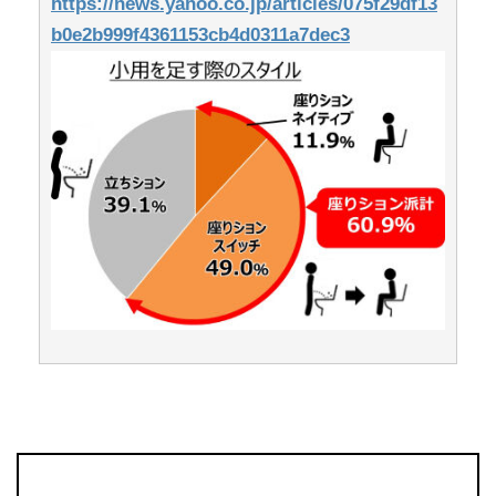
https://news.yahoo.co.jp/articles/075f29df13
b0e2b999f4361153cb4d0311a7dec3