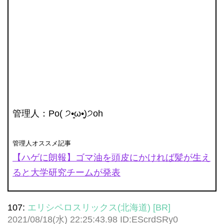
管理人
：Po( ੭•͈ω•͈)੭oh
管理人オススメ記事
【ハゲに朗報】ゴマ油を頭皮にかければ髪が生え
ると大学研究チームが発表
107:
エリシペロスリックス(北海道) [BR]
2021/08/18(水) 22:25:43.98 ID:EScrdSRy0