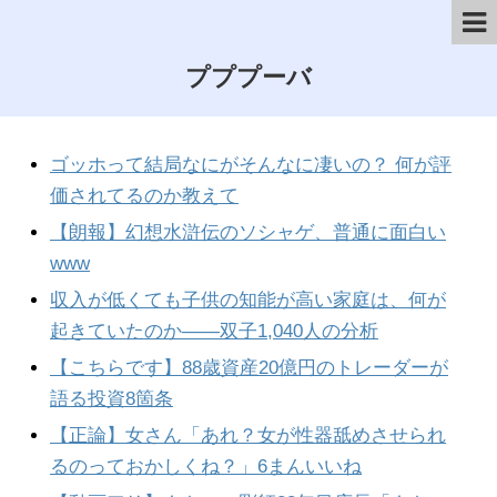
プププーバ
ゴッホって結局なにがそんなに凄いの？ 何が評
価されてるのか教えて
【朗報】幻想水滸伝のソシャゲ、普通に面白い
www
収入が低くても子供の知能が高い家庭は、何が
起きていたのか——双子1,040人の分析
【こちらです】88歳資産20億円のトレーダーが
語る投資8箇条
【正論】女さん「あれ？女が性器舐めさせられ
るのっておかしくね？」6まんいいね