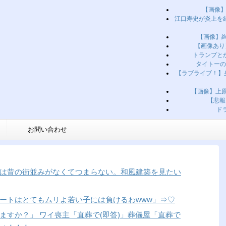
【画像】
江口寿史が炎上を
【画像】
【画像あり
トランプと
タイトーの
【ラブライブ！】身
【画像】上
【悲報
ド
お問い合わせ
は昔の街並みがなくてつまらない。和風建築を見たい
スカートはとてもムリよ若い子には負けるわwww」⇒♡
ますか？」 ワイ喪主「直葬で(即答)」葬儀屋「直葬で