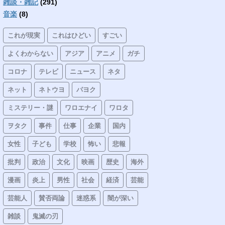
雑談・雑記
(291)
音楽
(8)
これが現実
これはひどい
すごい
よくわからない
アジア
アニメ
ガチ
コロナ
テレビ
ニュース
ネタ
ネット
ネトウヨ
パヨク
ミステリー・謎
ワロエナイ
ワロタ
ヲタク
事件
仕事
企業
国内
女性
子ども
学校
怖い
悲報
批判
政治
文化
映画
歴史
海外
漫画
炎上
男性
社会
経済
芸能
芸能人
賛否両論
迷惑系
闇が深い
雑談
鬼滅の刃