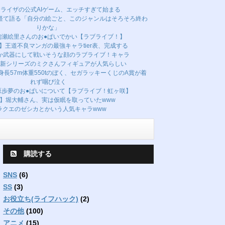
ライザの公式AIゲーム、エッチすぎて始まる
経て語る「自分の絵ごと、このジャンルはそろそろ終わ
りかな」
絢瀬絵里さんのお●ぱいでかい【ラブライブ！】
】王道不良マンガの最強キャラtier表、完成する
か武器にして戦いそうな顔のラブライブ！キャラ
新シリーズのミクさんフィギュアが人気らしい
長57m体重550tのぼく、セガラッキーくじのA賞が着
れず咽び泣く
原歩夢のお●ぱいについて【ラブライブ！虹ヶ咲】
】堀大輔さん、実は仮眠を取っていたwww
ラクエのゼシカとかいう人気キャラwww
購読する
SNS
(6)
SS
(3)
お役立ち(ライフハック)
(2)
その他
(100)
アニメ
(15)