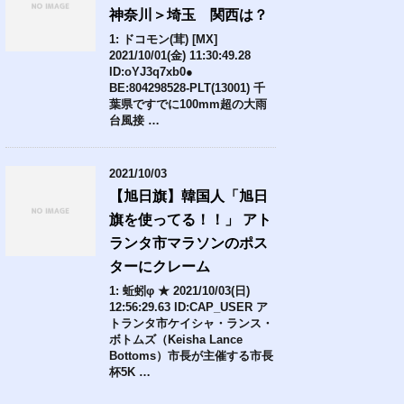
神奈川＞埼玉 関西は？
1: ドコモン(茸) [MX]
2021/10/01(金) 11:30:49.28
ID:oYJ3q7xb0●
BE:804298528-PLT(13001) 千
葉県ですでに100mm超の大雨
台風接 …
2021/10/03
【旭日旗】韓国人「旭日
旗を使ってる！！」 アト
ランタ市マラソンのポス
ターにクレーム
1: 蚯蚓φ ★ 2021/10/03(日)
12:56:29.63 ID:CAP_USER ア
トランタ市ケイシャ・ランス・
ボトムズ（Keisha Lance
Bottoms）市長が主催する市長
杯5K …