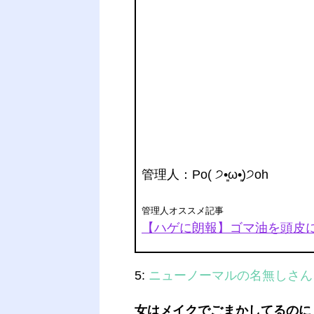
管理人
：Po( ੭•͈ω•͈)੭oh
管理人オススメ記事
【ハゲに朗報】ゴマ油を頭皮
5:
ニューノーマルの名無しさん
女はメイクでごまかしてるのに