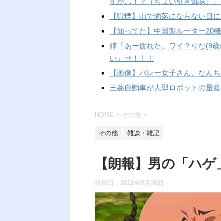
すか…！？（ちょい引き気味）」
【戦慄】山で洒落にならない目に
【知ってた】中国製ルーター20
姉「あー疲れた。ワイ？りな(9歳
い」⇒！！！
【画像】バレー女子さん、なんち
三菱自動車が人型ロボットの量産
HOME
>
その他
>
その他
雑談・雑記
【朗報】男の「ハゲ
投稿日：
2021年8月26日