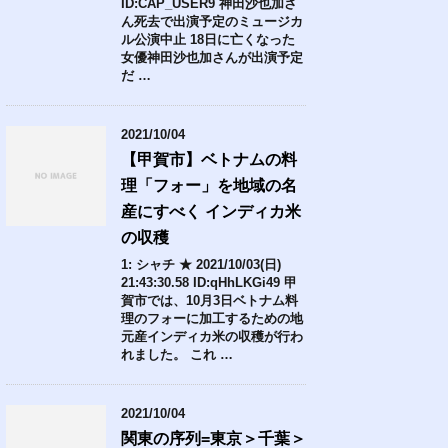
ID:CAP_USER9 神田沙也加さ
ん死去で出演予定のミュージカ
ル公演中止 18日に亡くなった
女優神田沙也加さんが出演予定
だ …
2021/10/04
【甲賀市】ベトナムの料
理「フォー」を地域の名
産にすべく インディカ米
の収穫
1: シャチ ★ 2021/10/03(日)
21:43:30.58 ID:qHhLKGi49 甲
賀市では、10月3日ベトナム料
理のフォーに加工するための地
元産インディカ米の収穫が行わ
れました。 これ …
2021/10/04
関東の序列=東京＞千葉＞