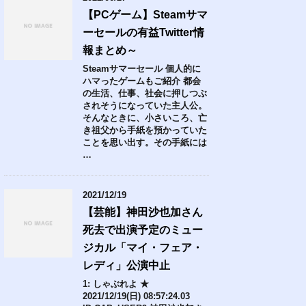
【PCゲーム】Steamサマ
ーセールの有益Twitter情
報まとめ～
Steamサマーセール 個人的に
ハマったゲームもご紹介 都会
の生活、仕事、社会に押しつぶ
されそうになっていた主人公。
そんなときに、小さいころ、亡
き祖父から手紙を預かっていた
ことを思い出す。その手紙には
…
2021/12/19
【芸能】神田沙也加さん
死去で出演予定のミュー
ジカル「マイ・フェア・
レディ」公演中止
1: しゃぶれよ ★
2021/12/19(日) 08:57:24.03