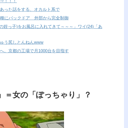
⇒！！！
あった話をする、オカルト系で
機種にバックドア 外部から完全制御
の姪っ子)をお風呂に入れてきて～～～」ワイ(24)「あ
ゅう尻しとんねんwww
へ。京都の工場で月1000台を目指す
」＝女の「ぽっちゃり」？