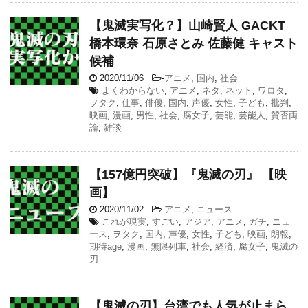
【鬼滅実写化？】山崎賢人 GACKT
橋本環奈 石原さとみ 佐藤健 キャスト
候補
2020/11/06
-
アニメ
,
国内
,
社会
よくわからない
,
アニメ
,
ネタ
,
ネット
,
ワロタ
,
ヲタク
,
仕事
,
俳優
,
国内
,
声優
,
女性
,
子ども
,
批判
,
映画
,
漫画
,
男性
,
社会
,
腐女子
,
芸能
,
芸能人
,
賛否両
論
,
雑談
【157億円突破】『鬼滅の刃』 【映
画】
2020/11/02
-
アニメ
,
ニュース
これが現実
,
すごい
,
アジア
,
アニメ
,
ガチ
,
ニュ
ース
,
ヲタク
,
国内
,
声優
,
女性
,
子ども
,
映画
,
朗報
,
期待age
,
漫画
,
無限列車
,
社会
,
経済
,
腐女子
,
鬼滅の
刃
【鬼滅の刃】台湾でも人気が止まら