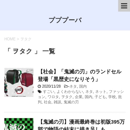
プププーバ
HOME
>
ヲタク
「 ヲタク 」 一覧
【社会】「鬼滅の刃」のランドセル
登場「黒歴史になりそう」
2020/11/28
-
ネタ
,
国内
すごい
,
よくわからない
,
ネタ
,
ネット
,
ファッシ
ョン
,
ワロタ
,
ヲタク
,
企業
,
国内
,
子ども
,
学校
,
批
判
,
社会
,
雑談
,
鬼滅の刃
【鬼滅の刃】漫画最終巻は初版395万
部で物語の結末に描き足しも