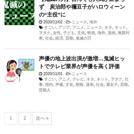
ず 炭治郎や禰豆子がハロウィーン
の“主役”に
2020/11/02
-
ニュース
,
海外
すごい
,
アジア
,
アニメ
,
ニュース
,
ネタ
,
ネット
,
ヲタク
,
女性
,
子ども
,
文化
,
映画
,
海外
,
漫画
,
無限列
車
,
社会
,
経済
,
芸能
,
鬼滅の刃
声優の地上波出演が激増…鬼滅ヒッ
トでテレビ業界が声優を高く評価
2020/11/01
-
ニュース
すごい
,
アニメ
,
テレビ
,
ネタ
,
ネット
,
ヲタク
,
仕
事
,
国内
,
声優
,
文化
,
朗報
,
漫画
,
社会
,
腐女子
,
芸能
,
芸能人
1
2
次へ »