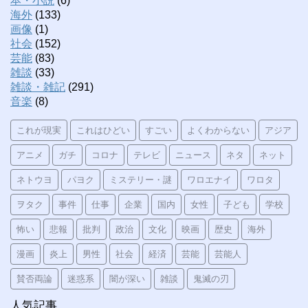
本・小説
(6)
海外
(133)
画像
(1)
社会
(152)
芸能
(83)
雑談
(33)
雑談・雑記
(291)
音楽
(8)
これが現実
これはひどい
すごい
よくわからない
アジア
アニメ
ガチ
コロナ
テレビ
ニュース
ネタ
ネット
ネトウヨ
パヨク
ミステリー・謎
ワロエナイ
ワロタ
ヲタク
事件
仕事
企業
国内
女性
子ども
学校
怖い
悲報
批判
政治
文化
映画
歴史
海外
漫画
炎上
男性
社会
経済
芸能
芸能人
賛否両論
迷惑系
闇が深い
雑談
鬼滅の刃
人気記事