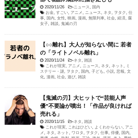
2020/11/26
-
ニュース
,
国内
お金
,
すごい
,
アニメ
,
ニュース
,
ネタ
,
ヲタク
,
仕
事
,
国内
,
女性
,
映画
,
漫画
,
無限列車
,
社会
,
経済
,
腐
女子
,
雑談
,
鬼滅の刃
【○○離れ】大人が知らない間に 若者
の「ライトノベル離れ」
2020/11/24
-
ネタ
,
雑談
これが現実
,
アニメ
,
ニュース
,
ネタ
,
ネット
,
ミ
ステリー・謎
,
ヲタク
,
国内
,
子ども
,
小説
,
悲報
,
文
化
,
漫画
,
社会
,
遊び
,
雑談
【鬼滅の刃】大ヒットで“芸能人声
優”不要論が噴出！「作品が良ければ
売れる」
2020/11/15
-
ネタ
,
雑談
これが現実
,
これはひどい
,
よくわからない
,
アニ
メ
,
ネタ
,
ネット
,
ワロタ
,
ヲタク
,
仕事
,
俳優
,
国内
,