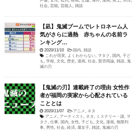
声優
,
女性
,
批判
,
映画
,
正論
,
海外
,
漫画
,
炎上
,
男性
,
社会
,
芸能
,
芸能人
,
雑談
【凪】鬼滅ブームでレトロネーム人
気がさらに過熱 赤ちゃんの名前ラ
ンキング…
2020/11/10
-
国内
,
雑談
これが現実
,
よくわからない
,
ヲタク
,
国内
,
子ど
も
,
学校
,
文化
,
歴史
,
漫画
,
社会
,
賛否両論
,
雑談
,
鬼
滅の刃
【鬼滅の刃】連載終了の理由 女性作
者が福岡の実家から心配されている
こととは
2020/11/07
-
アニメ
,
ネタ
アニメ
,
アーティスト
,
ネタ
,
ミステリー・謎
,
ヲ
タク
,
仕事
,
国内
,
女性
,
子ども
,
文化
,
漫画
,
無限列
車
,
男性
,
社会
,
経済
,
腐女子
,
雑談
,
鬼滅の刃